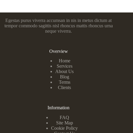
Egestas purus viverra accumsan in nis in metus dictum at
tempor commodo sagittis nisl rhoncus mattis rhoncus urna
neque viverra.
Overview
Home
Services
About Us
Blog
Terms
Clients
Information
FAQ
Site Map
Cookie Policy